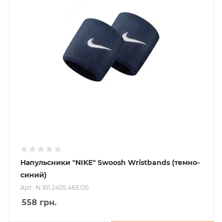
Напульсники "NIKE" Swoosh Wristbands (темно-
синий)
Арт.: N.101.2405.463.OS
558
грн.