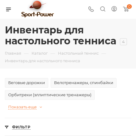
0
Инвентарь для
настольного тенниса
4
—
—
—
Главная
Каталог
Настольный теннис
Инвентарь для настольного тенниса
Беговые дорожки
Велотренажеры, спинбайки
Орбитреки (эллиптические тренажеры)
Показать еще
ФИЛЬТР