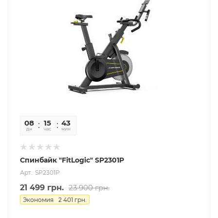
08
15
43
53
дн
час
мин
сек
Спинбайк "FitLogic" SP2301P
Арт.: SP2301P
21 499
грн.
23 900
грн.
Экономия
2 401
грн.