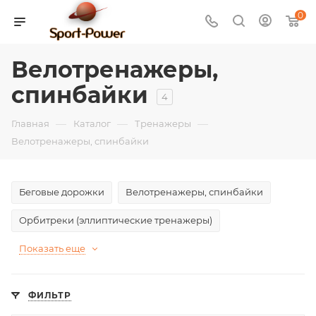
0
Велотренажеры,
спинбайки
4
—
—
—
Главная
Каталог
Тренажеры
Велотренажеры, спинбайки
Беговые дорожки
Велотренажеры, спинбайки
Орбитреки (эллиптические тренажеры)
Показать еще
ФИЛЬТР