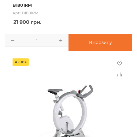
B1801RM
Арт.: B1801RM
21 900
грн.
В корзину
Акция