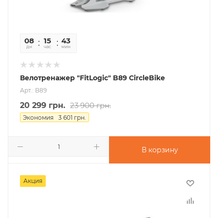
08
15
43
53
дн
час
мин
сек
Велотренажер "FitLogic" B89 CircleBike
Арт.: B89
20 299
грн.
23 900
грн.
Экономия
3 601
грн.
В корзину
Акция