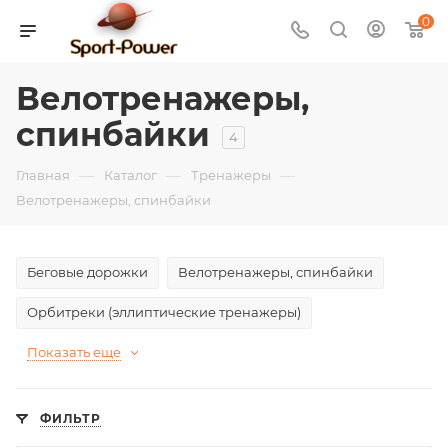
0
Велотренажеры,
спинбайки
4
—
—
—
Главная
Каталог
Тренажеры
Велотренажеры, спинбайки
Беговые дорожки
Велотренажеры, спинбайки
Орбитреки (эллиптические тренажеры)
Показать еще
ФИЛЬТР