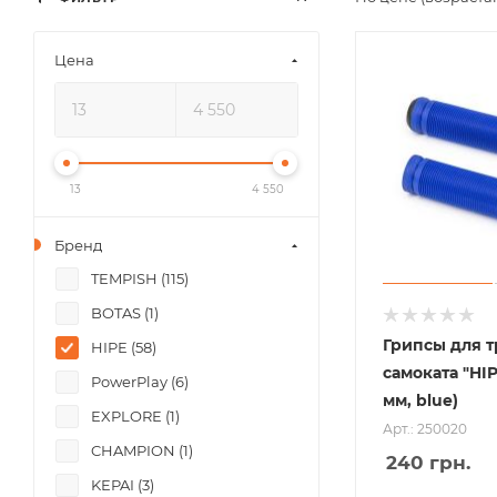
Цена
13
4 550
Бренд
TEMPISH (
115
)
BOTAS (
1
)
Грипсы для 
HIPE (
58
)
самоката "HIP
PowerPlay (
6
)
мм, blue)
EXPLORE (
1
)
Арт.: 250020
CHAMPION (
1
)
240
грн.
KEPAI (
3
)