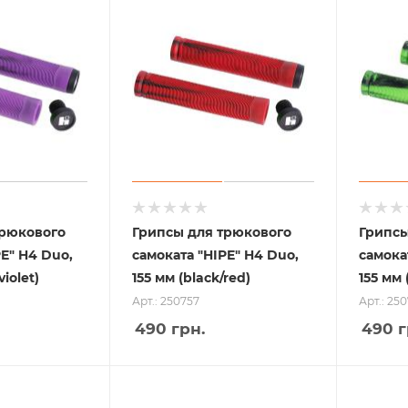
трюкового
Грипсы для трюкового
Грипсы
PE" H4 Duo,
самоката "HIPE" H4 Duo,
самока
violet)
155 мм (black/red)
155 мм 
Арт.: 250757
Арт.: 25
490
грн.
490
г