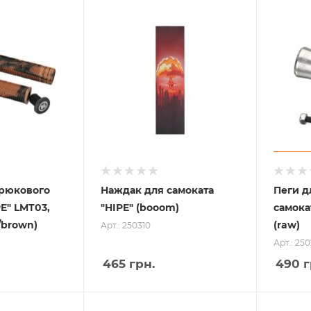
трюкового
Наждак для самоката
Пеги д
PE" LMT03,
"HIPE" (booom)
самока
/brown)
(raw)
Арт.: 250310
Арт.: 250
465
грн.
490
г