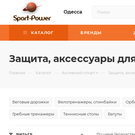
Одесса
КАТАЛОГ
БРЕНДЫ
Защита, аксессуары для
—
—
—
Главная
Каталог
Активный спорт
Защита, аксе
Беговые дорожки
Велотренажеры, спинбайки
Орб
Гребные тренажеры
Теннисные столы
Батуты
По цене (возраста
ФИЛЬТР