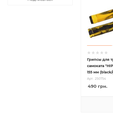
Грипсы для 
самоката "HI
155 мм (black
Арт.: 250754
490
грн.