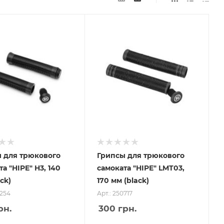
 для трюкового
Грипсы для трюкового
а "HIPE" H3, 140
самоката "HIPE" LMT03,
ck)
170 мм (black)
0254
Арт.: 250717
рн.
300
грн.