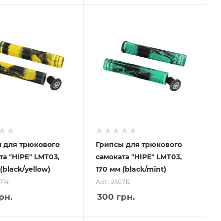
 для трюкового
Грипсы для трюкового
та "HIPE" LMT03,
самоката "HIPE" LMT03,
(black/yellow)
170 мм (black/mint)
714
Арт.: 250712
рн.
300
грн.