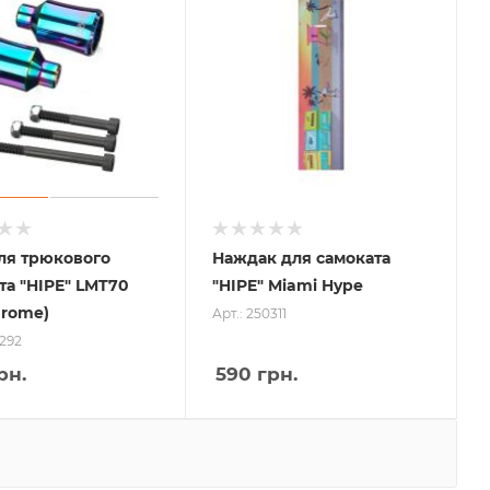
ля трюкового
Наждак для самоката
та "HIPE" LMT70
"HIPE" Miami Hype
hrome)
Арт.: 250311
0292
рн.
590
грн.