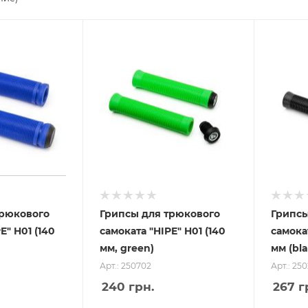
трюкового
Грипсы для трюкового
Грипсы
E" H01 (140
самоката "HIPE" H01 (140
самокат
мм, green)
мм (bla
Арт.: 250702
Арт.: 25
240
грн.
267
г