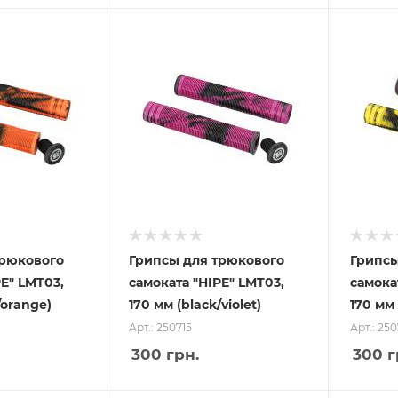
трюкового
Грипсы для трюкового
Грипсы
PE" LMT03,
самоката "HIPE" LMT03,
самока
/orange)
170 мм (black/violet)
170 мм 
Арт.: 250715
Арт.: 250
300
грн.
300
г