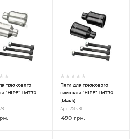
ля трюкового
Пеги для трюкового
та "HIPE" LMT70
самоката "HIPE" LMT70
(black)
291
Арт.: 250290
рн.
490
грн.