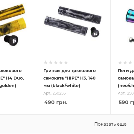
трюкового
Грипсы для трюкового
Пеги д
PE" H4 Duo,
самоката "HIPE" H3, 140
самока
/golden)
мм (black/white)
(neo/c
Арт.: 250256
Арт.: 25
490
грн.
590
г
Показать еще