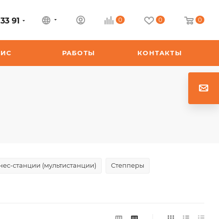
33 91
0
0
0
ВИС
РАБОТЫ
КОНТАКТЫ
ес-станции (мультистанции)
Степперы