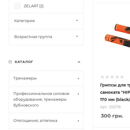
ZELART (
2
)
HOOK (
3
)
Категория
Возрастная группа
КАТАЛОГ
Тренажеры
Грипсы для 
самоката "HI
Профессиональное силовое
170 мм (black
оборудование, тренажеры
Бубновского
Арт.: 250716
300
грн.
Отягощения, атлетика