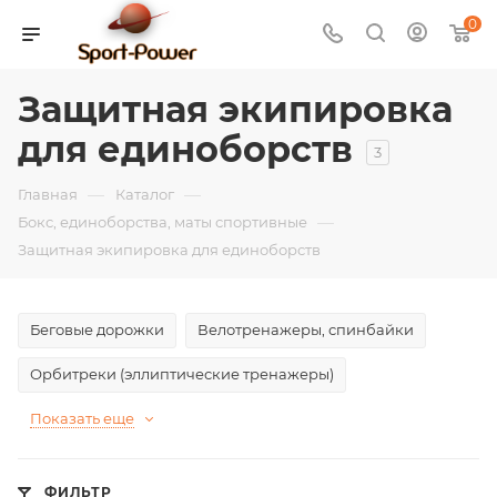
0
Защитная экипировка
для единоборств
3
—
—
Главная
Каталог
—
Бокс, единоборства, маты спортивные
Защитная экипировка для единоборств
Беговые дорожки
Велотренажеры, спинбайки
Орбитреки (эллиптические тренажеры)
Показать еще
ФИЛЬТР