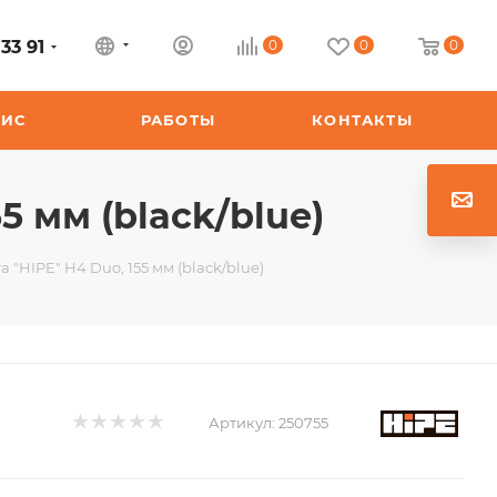
33 91
0
0
0
ВИС
РАБОТЫ
КОНТАКТЫ
5 мм (black/blue)
 "HIPE" H4 Duo, 155 мм (black/blue)
Артикул:
250755