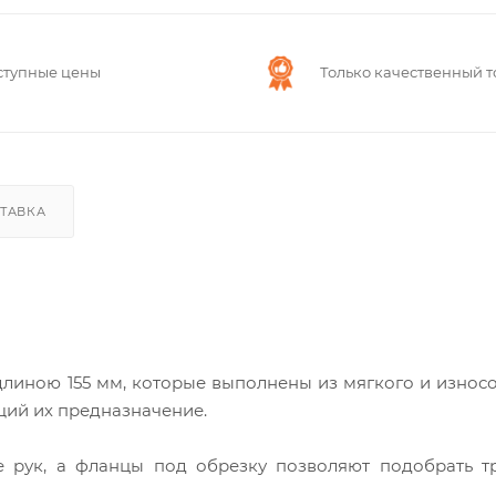
ступные цены
Только качественный т
ТАВКА
длиною 155 мм, которые выполнены из мягкого и износ
щий их предназначение.
е рук, а фланцы под обрезку позволяют подобрать т