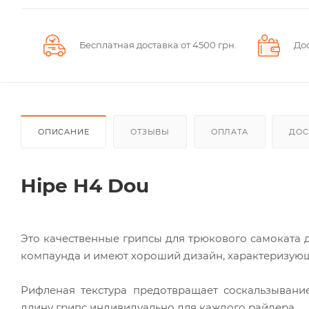
Бесплатная доставка от 4500 грн.
До
ОПИСАНИЕ
ОТЗЫВЫ
ОПЛАТА
ДОС
Hipe H4 Dou
Это качественные грипсы для трюкового самоката 
компаунда и имеют хороший дизайн, характеризую
Рифленая текстура предотвращает соскальзывани
длину грипс индивидуально для каждого райдера.