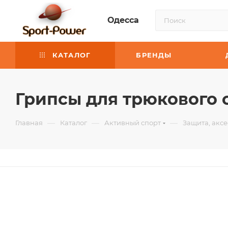
Одесса
КАТАЛОГ
БРЕНДЫ
Грипсы для трюкового са
—
—
—
Главная
Каталог
Активный спорт
Защита, аксе