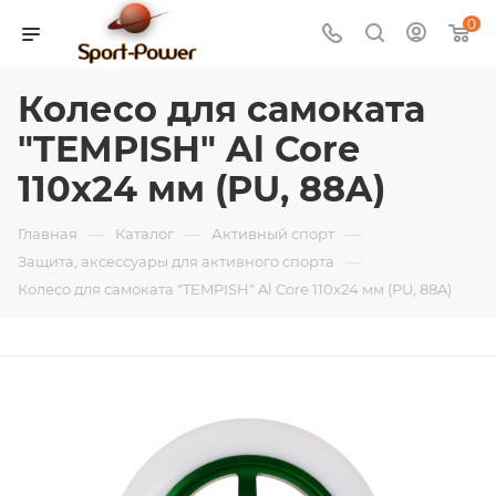
0
Колесо для самоката
"TEMPISH" Al Core
110x24 мм (PU, 88A)
—
—
—
Главная
Каталог
Активный спорт
—
Защита, аксессуары для активного спорта
Колесо для самоката "TEMPISH" Al Core 110x24 мм (PU, 88A)