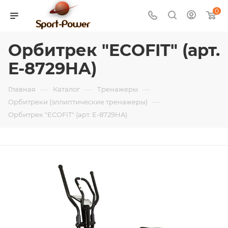
0
Орбитрек "ECOFIT" (арт.
E-8729HA)
—
—
—
Главная
Каталог
Тренажеры
—
Орбитреки (эллиптические тренажеры)
Орбитрек "ECOFIT" (арт. E-8729HA)