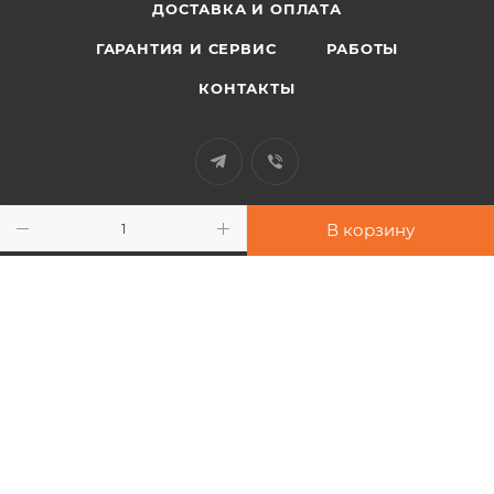
ДОСТАВКА И ОПЛАТА
ГАРАНТИЯ И СЕРВИС
РАБОТЫ
КОНТАКТЫ
+38 097 948 33 91
В корзину
info@sport-power.com.ua
г. Одесса, ул. Бувалкина, 60
Подписаться на рассылку
2026 © Интернет-магазин "Sport-Power"