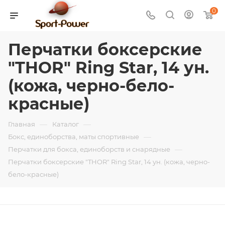
0
Перчатки боксерские
"THOR" Ring Star, 14 ун.
(кожа, черно-бело-
красные)
—
—
Главная
Каталог
—
Бокс, единоборства, маты спортивные
—
Перчатки для бокса, единоборств и снарядные
Перчатки боксерские "THOR" Ring Star, 14 ун. (кожа, черно-
бело-красные)