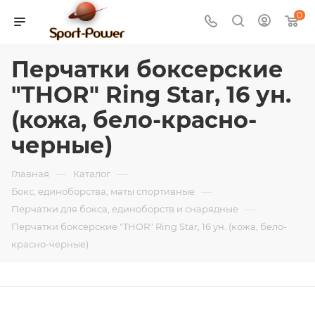
0
Перчатки боксерские
"THOR" Ring Star, 16 ун.
(кожа, бело-красно-
черные)
—
—
Главная
Каталог
—
Бокс, единоборства, маты спортивные
—
Перчатки для бокса, единоборств и снарядные
Перчатки боксерские "THOR" Ring Star, 16 ун. (кожа, бело-
красно-черные)