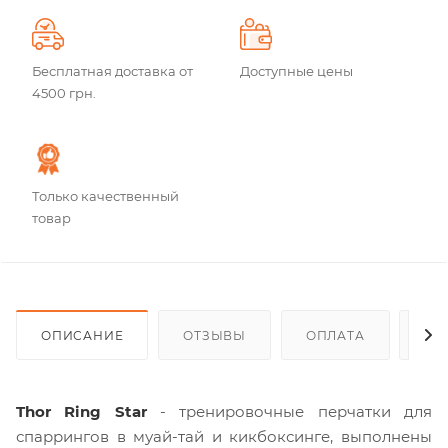
Бесплатная доставка от
Доступные цены
4500 грн.
Только качественный
товар
ОПИСАНИЕ
ОТЗЫВЫ
ОПЛАТА
ДО
Thor Ring Star
- тренировочные перчатки для
спаррингов в муай-тай и кикбоксинге, выполнены