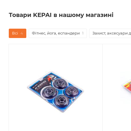
Товари KEPAI в нашому магазині
Всі
4
Фітнес, йога, еспандери
1
Захист, аксесуари 