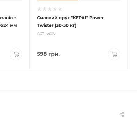
занів з
Силовий прут "KEPAI" Power
0х24 мм
Twister (30-50 кг)
Арт.: 6200
598
грн.