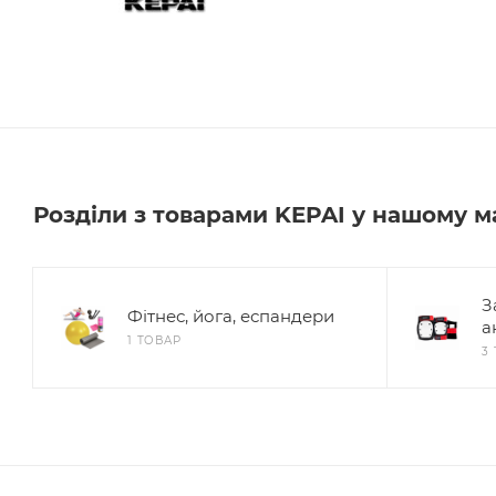
Розділи з товарами KEPAI у нашому м
З
Фітнес, йога, еспандери
а
1 ТОВАР
3