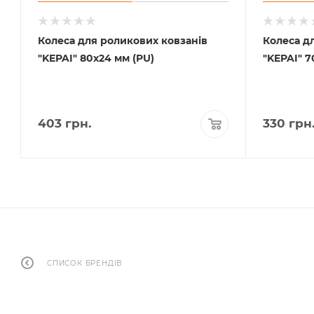
Колеса для роликових ковзанів
Колеса д
"KEPAI" 80х24 мм (PU)
"KEPAI" 7
403
грн.
330
грн
СПИСОК БРЕНДІВ