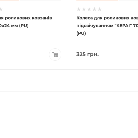
ля роликових ковзанів
Колеса для роликових ков
0х24 мм (PU)
підсвічуванням "KEPAI" 7
(PU)
.
325
грн.