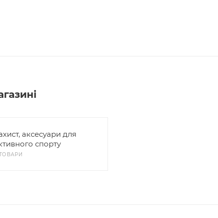
агазині
ахист, аксесуари для
ктивного спорту
 ТОВАРИ