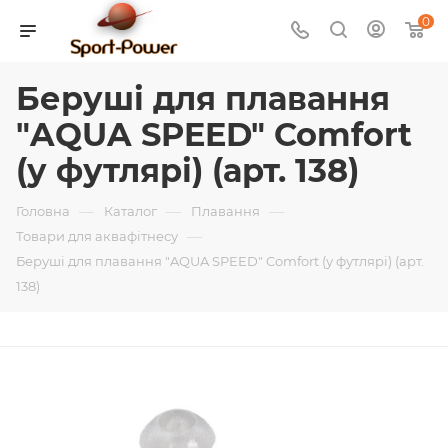
0
Беруші для плавання
"AQUA SPEED" Comfort
(у футлярі) (арт. 138)
—
—
—
Головна
Каталог
Плавання
—
Товари для аквафітнесу
Беруші для плавання "AQUA SPEED" Comfort (у футлярі) (арт.
138)