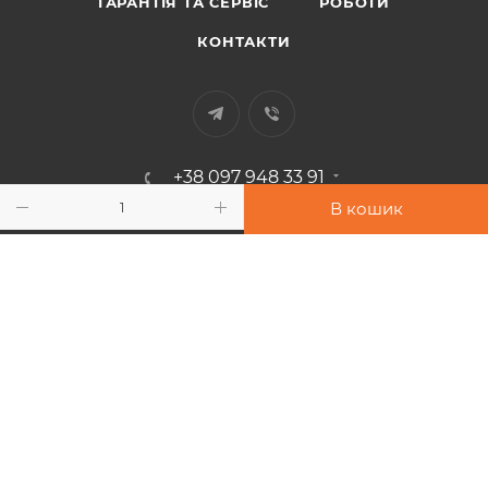
ГАРАНТІЯ ТА СЕРВІС
РОБОТИ
КОНТАКТИ
+38 097 948 33 91
В кошик
info@sport-power.com.ua
м. Одеса, вул. Бувалкіна, 60
Підписатися на розсилку
2026 © Інтернет-магазин "Sport-Power"
Всі права захищені