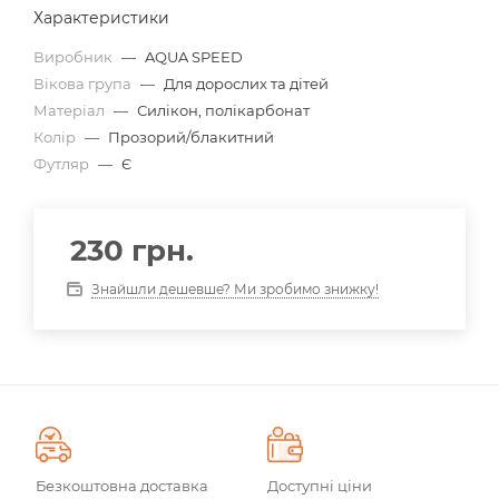
Характеристики
Виробник
—
AQUA SPEED
Вікова група
—
Для дорослих та дітей
Матеріал
—
Силікон, полікарбонат
Колір
—
Прозорий/блакитний
Футляр
—
Є
230
грн.
Знайшли дешевше? Ми зробимо знижку!
Безкоштовна доставка
Доступні ціни