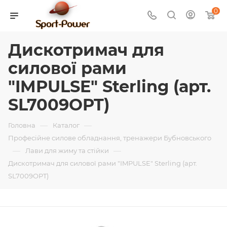
0
Дискотримач для
силової рами
"IMPULSE" Sterling (арт.
SL7009OPT)
—
—
Головна
Каталог
Професійне силове обладнання, тренажери Бубновського
—
—
Лави для жиму та стійки
Дискотримач для силової рами "IMPULSE" Sterling (арт.
SL7009OPT)