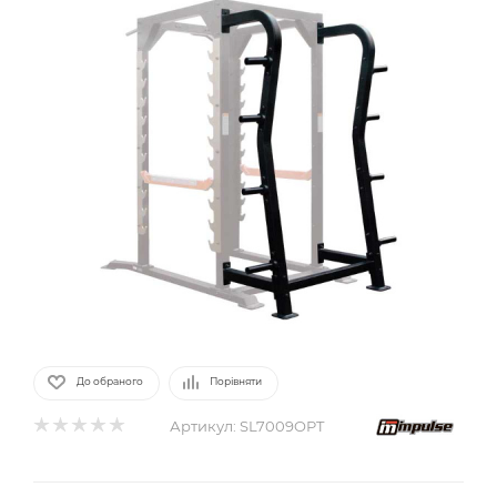
До обраного
Порівняти
Артикул:
SL7009OPT