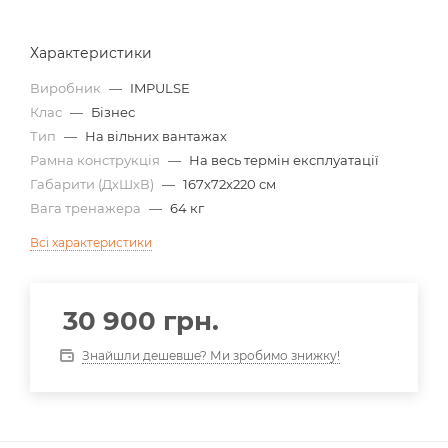
Характеристики
Виробник
—
IMPULSE
Клас
—
Бізнес
Тип
—
На вільних вантажах
Рамна конструкція
—
На весь термін експлуатації
Габарити (ДхШхВ)
—
167x72x220 см
Вага тренажера
—
64 кг
Всі характеристики
30 900
грн.
Знайшли дешевше? Ми зробимо знижку!