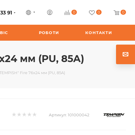
33 91
0
0
0
ВІС
РОБОТИ
КОНТАКТИ
x24 мм (PU, 85A)
EMPISH" Fire 76x24 мм (PU, 85A)
Артикул:
101000042