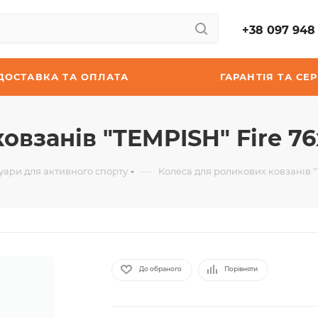
+38 097 948 
ДОСТАВКА ТА ОПЛАТА
ГАРАНТІЯ ТА СЕР
овзанів "TEMPISH" Fire 76
—
суари для активного спорту
Колеса для роликових ковзанів "T
До обраного
Порівняти