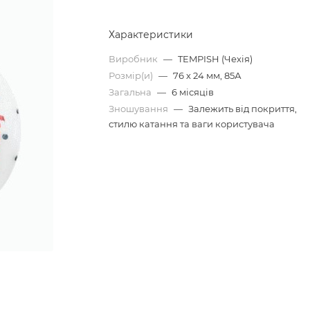
Характеристики
Виробник
—
TEMPISH (Чехія)
Розмір(и)
—
76 х 24 мм, 85А
Загальна
—
6 місяців
Зношування
—
Залежить від покриття,
стилю катання та ваги користувача