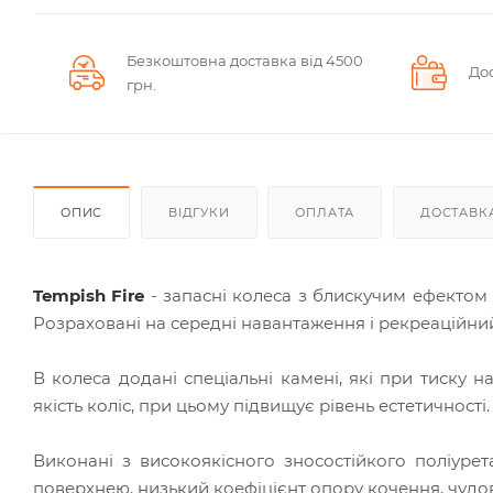
Безкоштовна доставка від 4500
Дос
грн.
ОПИС
ВІДГУКИ
ОПЛАТА
ДОСТАВК
Tempish Fire
- запасні колеса з блискучим ефектом 
Розраховані на середні навантаження і рекреаційний
В колеса додані спеціальні камені, які при тиску н
якість коліс, при цьому підвищує рівень естетичності.
Виконані з високоякісного зносостійкого поліурет
поверхнею, низький коефіцієнт опору кочення, чудов