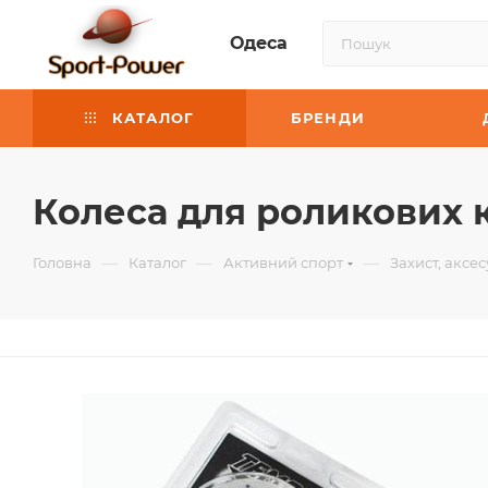
Одеса
КАТАЛОГ
БРЕНДИ
Колеса для роликових к
—
—
—
Головна
Каталог
Активний спорт
Захист, аксе