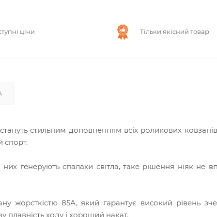
тупні ціни
Тільки якісний товар
А
стануть стильним доповненням всіх роликових ковзанів
 спорт.
а них генерують спалахи світла, таке рішення ніяк не в
ану жорсткістю 85А, який гарантує високий рівень зч
у плавність ходу і хороший накат.