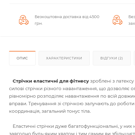
Безкоштовна доставка від 4500
Без
грн.
за
ОПИС
ХАРАКТЕРИСТИКИ
ВІДГУКИ (2)
Стрічки еластичні для фітнесу
зроблені з латексу
силові стрічки різного навантаження, що дозволяє оп
рівномірно розподіляє навантаження по всій довжині
вправи. Тренування зі стрічкою залучають до роботи г
координація, загальний тонус тіла.
Еластичні стрічки дуже багатофункціональні, у них 
завгодно будь-яким хватом і тим самим ви збільшуєте