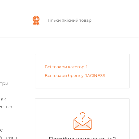
Тільки якісний товар
Всі товари категорії
Всі товари бренду RACINESS
 три
іки
ується
е
 - сила,
Потрібна консультація?