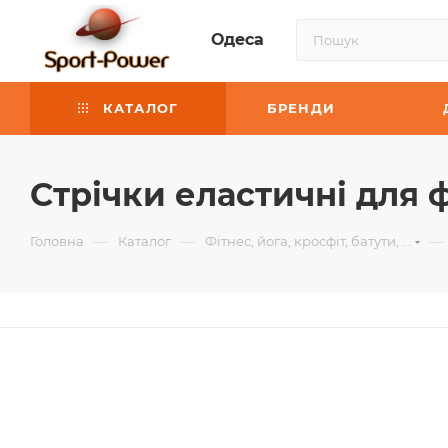
Одеса
КАТАЛОГ
БРЕНДИ
Стрічки еластичні для ф
—
—
—
Головна
Каталог
Фітнес, йога, кросфіт, батути, ...