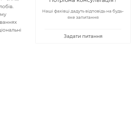
лобів.
Наші фахівці дадуть відповідь на будь-
ому
яке запитання
уваннях
ціональні
Задати питання