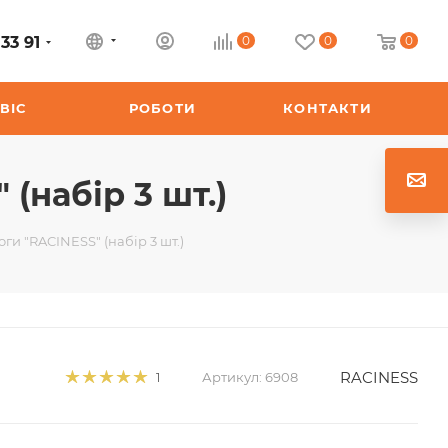
33 91
0
0
0
ВІС
РОБОТИ
КОНТАКТИ
(набір 3 шт.)
оги "RACINESS" (набір 3 шт.)
RACINESS
Артикул:
6908
1