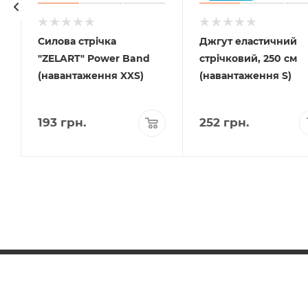
Силова стрічка
Джгут еластичний
"ZELART" Power Band
стрічковий, 250 см
(навантаження XXS)
(навантаження S)
193
грн.
252
грн.
КАТАЛОГ
БРЕНДИ
ДОСТАВКА ТА ОПЛАТА