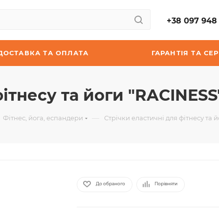
+38 097 948 
ДОСТАВКА ТА ОПЛАТА
ГАРАНТІЯ ТА СЕР
ітнесу та йоги "RACINESS" 
—
Фітнес, йога, еспандери
Стрічки еластичні для фітнесу та й
До обраного
Порівняти