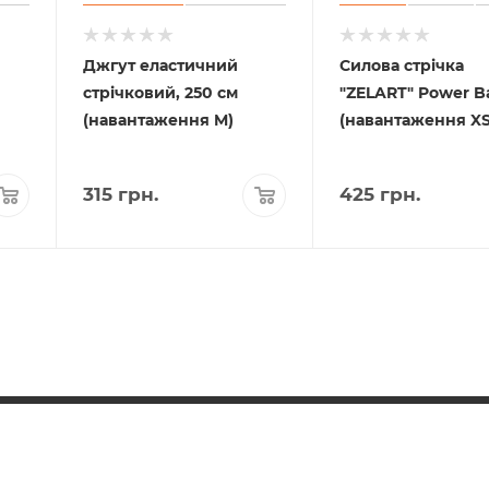
Джгут еластичний
Силова стрічка
стрічковий, 250 см
"ZELART" Power 
(навантаження M)
(навантаження XS
315
грн.
425
грн.
+38 097 948 33 91