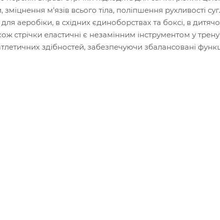
 зміцнення м'язів всього тіла, поліпшення рухливості суг
для аеробіки, в східних єдиноборствах та боксі, в дитяч
 Також стрічки еластичні є незамінним інструментом у трен
 атлетичних здібностей, забезпечуючи збалансовані функ