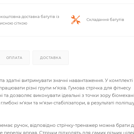
коштовна доставка батутів із
Складання батутів
хисною сіткою
ОПЛАТА
ДОСТАВКА
 та здатні витримувати значні навантаження. У комплекті
рацювати різні групи м'язів. Гумова стрічка для фітнесу
 та дозволяє виконувати ідеальні з точки зору біомехан
либокі м'язи та м'язи-стабілізатори, в результаті поліпш
немає ручок, відповідно стрічку-тренажер
можна брати д
 перелік вправ. Стрічки підходять для самих різних цілей