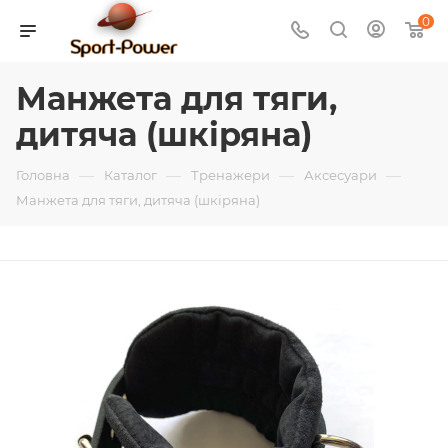
0
Манжета для тяги,
дитяча (шкіряна)
—
—
—
—
Головна
Каталог
Тренажери
Аксесуари
Манжета для тяги, дитяча (шкіряна)