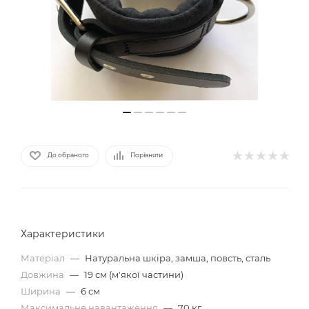
До обраного
Порівняти
Характеристики
Матеріал
—
Натуральна шкіра, замша, повсть, сталь
Довжина
—
19 см (м'якої частини)
Ширина
—
6 см
Максимальне навантаження
—
70 кг