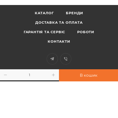
КАТАЛОГ
БРЕНДИ
ДОСТАВКА ТА ОПЛАТА
ГАРАНТІЯ ТА СЕРВІС
РОБОТИ
КОНТАКТИ
+38 097 948 33 91
В кошик
info@sport-power.com.ua
м. Одеса, вул. Бувалкіна, 60
Підписатися на розсилку