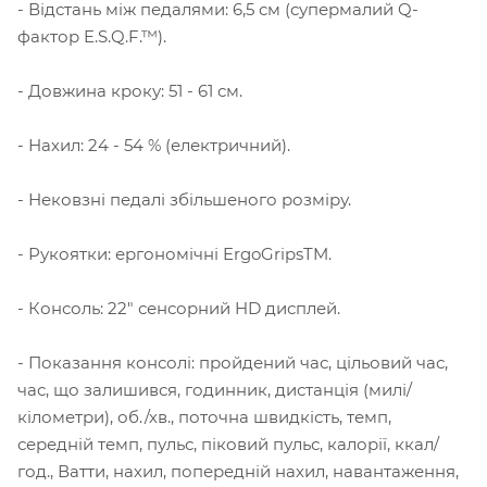
- Відстань між педалями: 6,5 см (супермалий Q-
фактор E.S.Q.F.™).
- Довжина кроку: 51 - 61 см.
- Нахил: 24 - 54 % (електричний).
- Нековзні педалі збільшеного розміру.
- Рукоятки: ергономічні ErgoGripsTM.
- Консоль: 22" сенсорний HD дисплей.
- Показання консолі: пройдений час, цільовий час,
час, що залишився, годинник, дистанція (милі/
кілометри), об./хв., поточна швидкість, темп,
середній темп, пульс, піковий пульс, калорії, ккал/
год., Ватти, нахил, попередній нахил, навантаження,