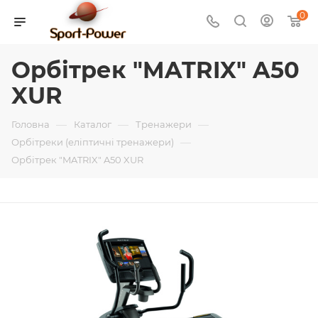
0
Орбітрек "MATRIX" A50
XUR
—
—
—
Головна
Каталог
Тренажери
—
Орбітреки (еліптичні тренажери)
Орбітрек "MATRIX" A50 XUR