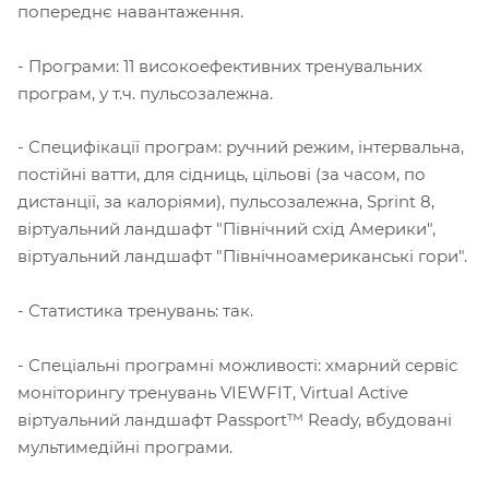
попереднє навантаження.
- Програми: 11 високоефективних тренувальних
програм, у т.ч. пульсозалежна.
- Специфікації програм: ручний режим, інтервальна,
постійні ватти, для сідниць, цільові (за часом, по
дистанції, за калоріями), пульсозалежна, Sprint 8,
віртуальний ландшафт "Північний схід Америки",
віртуальний ландшафт "Північноамериканські гори".
- Статистика тренувань: так.
- Спеціальні програмні можливості: хмарний сервіс
моніторингу тренувань VIEWFIT, Virtual Active
віртуальний ландшафт Passport™ Ready, вбудовані
мультимедійні програми.