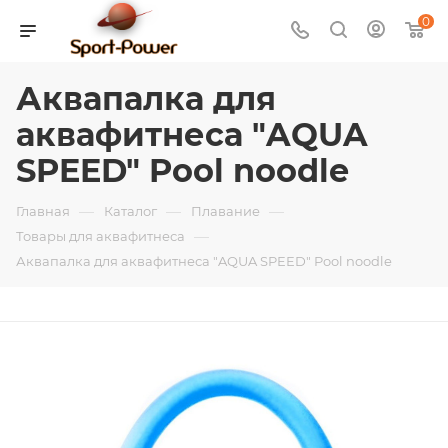
0
Аквапалка для
аквафитнеса "AQUA
SPEED" Pool noodle
—
—
—
Главная
Каталог
Плавание
—
Товары для аквафитнеса
Аквапалка для аквафитнеса "AQUA SPEED" Pool noodle