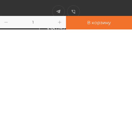
В корзину
+38 097 948 33 91
info@sport-power.com.ua
г. Одесса, ул. Бувалкина, 60
Подписаться на рассылку
2026 © Интернет-магазин "Sport-Power"
Все права защищены