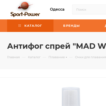
Одесса
КАТАЛОГ
БРЕНДЫ
Антифог спрей "MAD WA
—
—
—
Главная
Каталог
Плавание
Очки для плавания