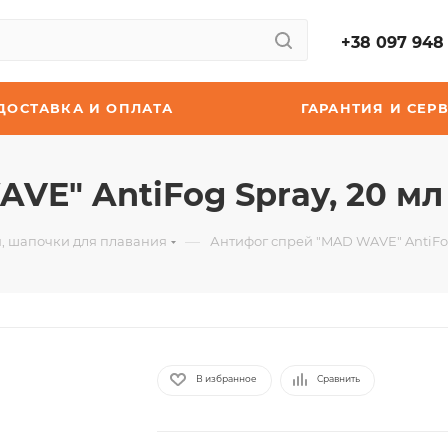
+38 097 948 
ДОСТАВКА И ОПЛАТА
ГАРАНТИЯ И СЕР
VE" AntiFog Spray, 20 мл
—
, шапочки для плавания
Антифог спрей "MAD WAVE" AntiFog
В избранное
Сравнить