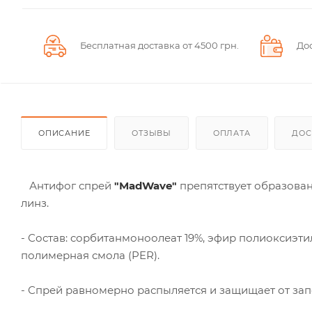
Бесплатная доставка от 4500 грн.
До
ОПИСАНИЕ
ОТЗЫВЫ
ОПЛАТА
ДОС
Антифог спрей
"MadWave"
препятствует образован
линз.
- Состав: cорбитанмоноолеат 19%, эфир полиоксиэти
полимерная смола (PER).
- Спрей равномерно распыляется и защищает от зап