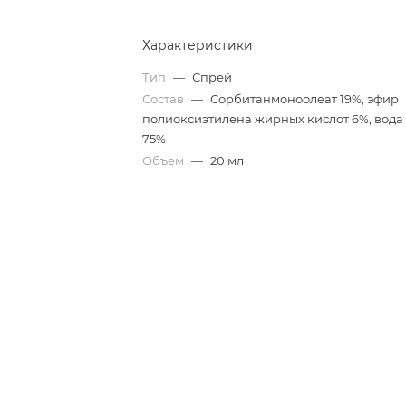
Характеристики
Тип
—
Спрей
Состав
—
Сорбитанмоноолеат 19%, эфир
полиоксиэтилена жирных кислот 6%, вода
75%
Объем
—
20 мл