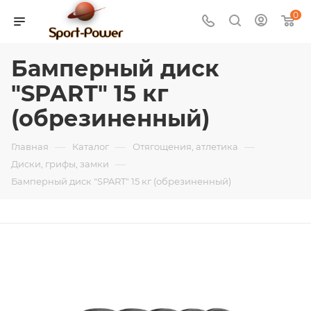
0
Бамперный диск
"SPART" 15 кг
(обрезиненный)
—
—
—
Главная
Каталог
Отягощения, атлетика
—
Диски, грифы, замки
Бамперный диск "SPART" 15 кг (обрезиненный)