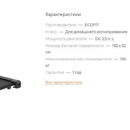
Характеристики
Производитель
—
ECOFIT
Класс
—
Для домашнего использования
Мощность двигателя
—
DC 2,5 л. с.
Размер беговой поверхности
—
132 х 52
см
Максимальный вес пользователя
—
130
кг
Гарантия
—
1 год
Все характеристики