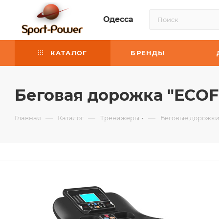
Одесса
КАТАЛОГ
БРЕНДЫ
Беговая дорожка "ECOFIT
—
—
—
Главная
Каталог
Тренажеры
Беговые дорожк