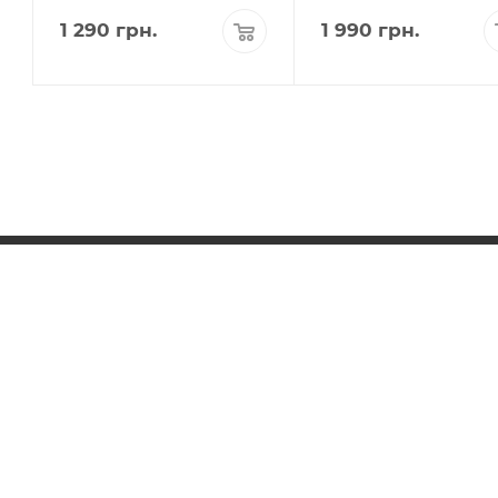
1 290
грн.
1 990
грн.
КАТАЛОГ
БРЕНДЫ
ДОСТАВКА И ОПЛАТА
ГАРАНТИЯ И СЕРВИС
РАБОТЫ
КОНТАКТЫ