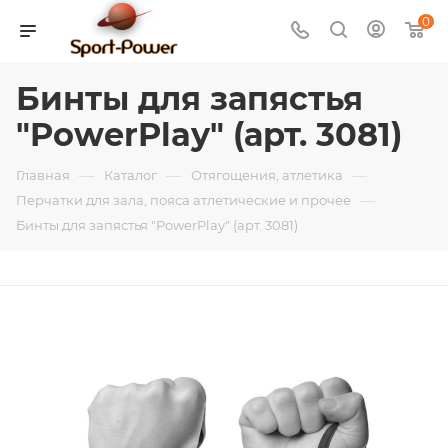
0
Бинты для запястья
"PowerPlay" (арт. 3081)
—
—
—
Главная
Каталог
Отягощения, атлетика
—
Перчатки для зала, пояса атлетические и прочее
Бинты для запястья "PowerPlay" (арт. 3081)