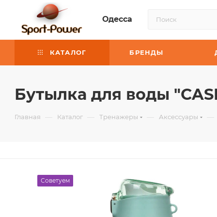
Одесса
КАТАЛОГ
БРЕНДЫ
Бутылка для воды "CASN
—
—
—
—
Главная
Каталог
Тренажеры
Аксессуары
Советуем