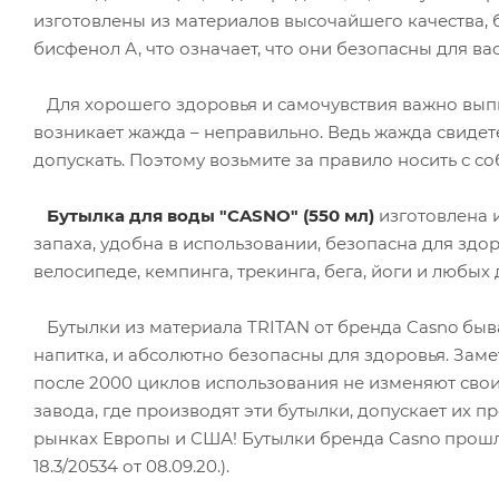
изготовлены из материалов высочайшего качества, 
бисфенол А, что означает, что они безопасны для ва
Для хорошего здоровья и самочувствия важно выпив
возникает жажда – неправильно. Ведь жажда свидете
допускать. Поэтому возьмите за правило носить с со
Бутылка для воды "CASNO" (550 мл)
изготовлена и
запаха, удобна в использовании, безопасна для здо
велосипеде, кемпинга, трекинга, бега, йоги и любых
Бутылки из материала TRITAN от бренда Casno быв
напитка, и абсолютно безопасны для здоровья. Заме
после 2000 циклов использования не изменяют сво
завода, где производят эти бутылки, допускает их п
рынках Европы и США! Бутылки бренда Casno прошл
18.3/20534 от 08.09.20.).