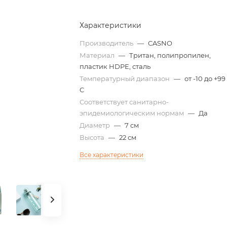
Характеристики
Производитель
—
CASNO
Материал
—
Тритан, полипропилен,
пластик HDPE, сталь
Температурный диапазон
—
от -10 до +99
C
Соответствует санитарно-
эпидемиологическим нормам
—
Да
Диаметр
—
7 см
Высота
—
22 см
Все характеристики