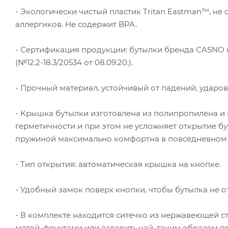
- Экологически чистый пластик Tritan Eastman™, н
аллергиков. Не содержит BPA.
- Сертификация продукции: бутылки бренда CASNO
(№12.2-18.3/20534 от 08.09.20.).
- Прочный материал, устойчивый от падений, ударов
- Крышка бутылки изготовлена ​​из полипропилена 
герметичности и при этом не усложняет открытие бу
пружиной максимально комфортна в повседневном 
- Тип открытия: автоматическая крышка на кнопке.
- Удобный замок поверх кнопки, чтобы бутылка не о
- В комплекте находится ситечко из нержавеющей с
мятой, фруктами или заварить чай, таким образом п