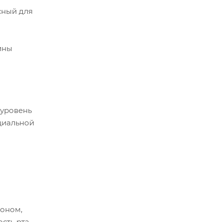
сный для
ины
 уровень
ециальной
моном,
сть рта.