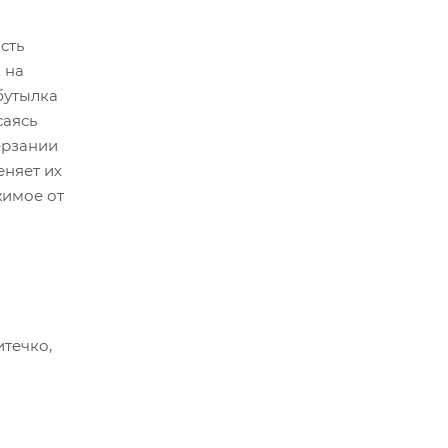
сть
 на
бутылка
саясь
ерзании
еняет их
жимое от
итечко,