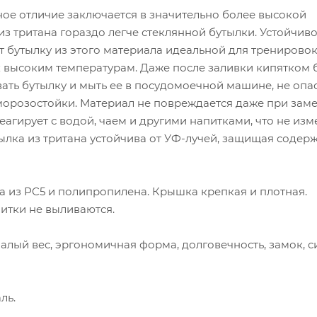
ое отличие заключается в значительно более высокой
из тритана гораздо легче стеклянной бутылки. Устойчиво
 бутылку из этого материала идеальной для тренировок
к высоким температурам. Даже после заливки кипятком 
ать бутылку и мыть ее в посудомоечной машине, не опа
 морозостойки. Материал не повреждается даже при зам
реагирует с водой, чаем и другими напитками, что не изм
тылка из тритана устойчива от УФ-лучей, защищая содер
 из PC5 и полипропилена. Крышка крепкая и плотная.
итки не выливаются.
алый вес, эргономичная форма, долговечность, замок, с
ль.