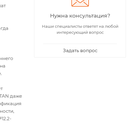
жат
Нужна консультация?
Наши специалисты ответят на любой
огда
интересующий вопрос
Задать вопрос
оннего
 на
.
ет
ITAN даже
тификация
ности,
12.2-