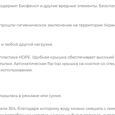
е содержит Бисфенол и другие вредные элементы. Безопа
 прошли гигиеническое заключение на территории Укра
 и любой другой нагрузке.
и пластика HDPE. Удобная крышка обеспечивает высокий
тылки. Автоматическая flip top крышка на кнопке со сп
использовании.
ткрылась в рюкзаке или сумке.
тали 304, благодаря которому воду можно смешать с ли
ри потреблении напитка чаинки не будут попадать в поло