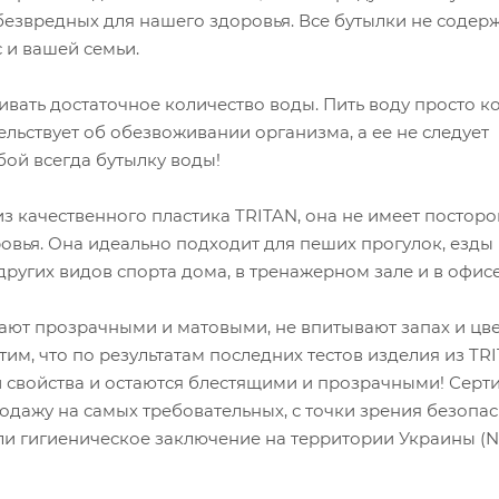
безвредных для нашего здоровья. Все бутылки не содер
с и вашей семьи.
ать достаточное количество воды. Пить воду просто к
льствует об обезвоживании организма, а ее не следует
бой всегда бутылку воды!
з качественного пластика TRITAN, она не имеет постор
ровья. Она идеально подходит для пеших прогулок, езды
 других видов спорта дома, в тренажерном зале и в офисе
ают прозрачными и матовыми, не впитывают запах и цв
тим, что по результатам последних тестов изделия из TR
и свойства и остаются блестящими и прозрачными! Сер
родажу на самых требовательных, с точки зрения безопас
и гигиеническое заключение на территории Украины (№