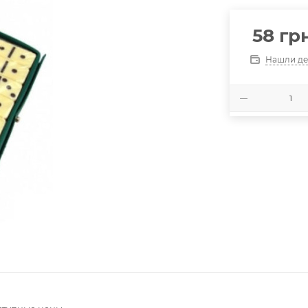
58
грн
Нашли де