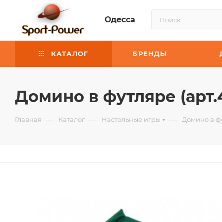
Одесса
КАТАЛОГ
БРЕНДЫ
Домино в футляре (арт.
—
—
—
Главная
Каталог
Настольные игры
Домино в фу