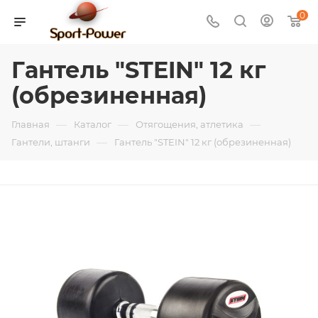
0
Гантель "STEIN" 12 кг
(обрезиненная)
—
—
—
Главная
Каталог
Отягощения, атлетика
—
Гантели, штанги
Гантель "STEIN" 12 кг (обрезиненная)