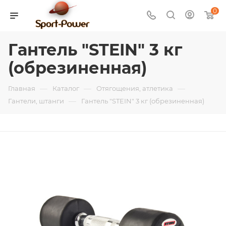
0
Гантель "STEIN" 3 кг
(обрезиненная)
—
—
—
Главная
Каталог
Отягощения, атлетика
—
Гантели, штанги
Гантель "STEIN" 3 кг (обрезиненная)