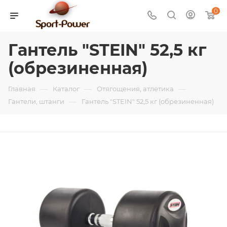
0
Гантель "STEIN" 52,5 кг
(обрезиненная)
—
—
—
Главная
Каталог
Отягощения, атлетика
—
Гантели, штанги
Гантель "STEIN" 52,5 кг (обрезиненная)