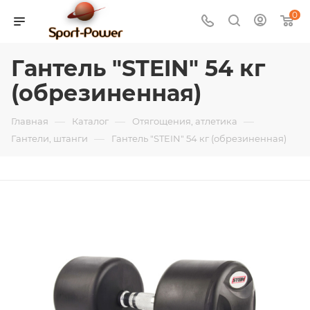
0
Гантель "STEIN" 54 кг
(обрезиненная)
—
—
—
Главная
Каталог
Отягощения, атлетика
—
Гантели, штанги
Гантель "STEIN" 54 кг (обрезиненная)