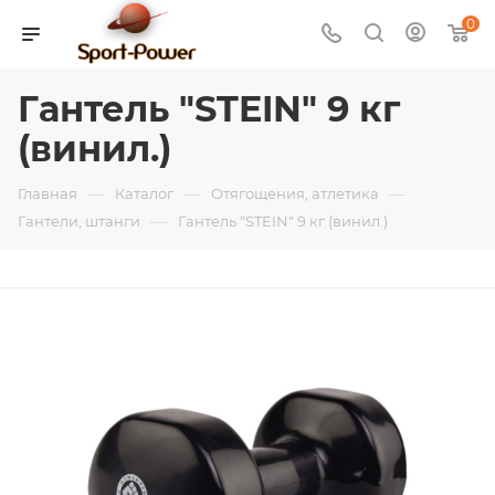
0
Гантель "STEIN" 9 кг
(винил.)
—
—
—
Главная
Каталог
Отягощения, атлетика
—
Гантели, штанги
Гантель "STEIN" 9 кг (винил.)