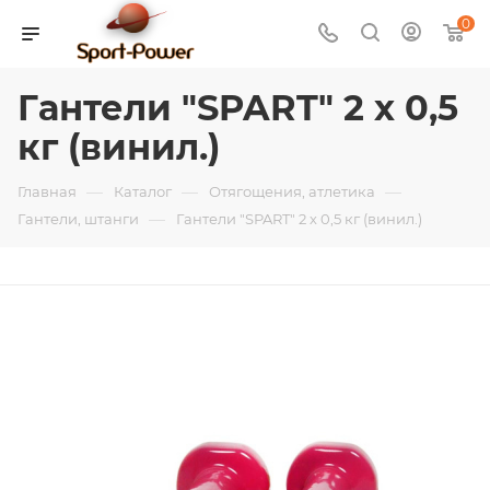
0
Гантели "SPART" 2 х 0,5
кг (винил.)
—
—
—
Главная
Каталог
Отягощения, атлетика
—
Гантели, штанги
Гантели "SPART" 2 х 0,5 кг (винил.)