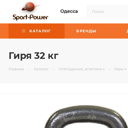
Одесса
КАТАЛОГ
БРЕНДЫ
Гиря 32 кг
—
—
—
Главная
Каталог
Отягощения, атлетика
Гири