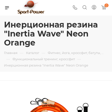
0
Инерционная резина
"Inertia Wave" Neon
Orange
—
—
Главная
Каталог
Фитнес, йога, кроссфит, батуты, ...
—
—
Функциональный тренинг, кроссфит
Инерционная резина "Inertia Wave" Neon Orange