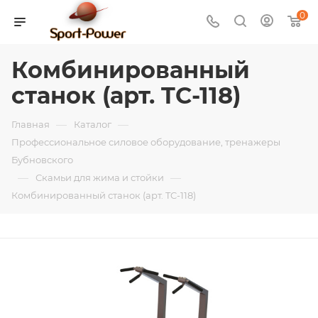
0
Комбинированный
станок (арт. TC-118)
—
—
Главная
Каталог
Профессиональное силовое оборудование, тренажеры
Бубновского
—
—
Скамьи для жима и стойки
Комбинированный станок (арт. TC-118)