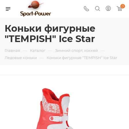
0
Коньки фигурные
"TEMPISH" Ice Star
—
—
—
Главная
Каталог
Зимний спорт, хоккей
—
Ледовые коньки
Коньки фигурные "TEMPISH" Ice Star