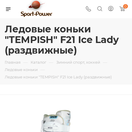
0
Ледовые коньки
"TEMPISH" F21 Ice Lady
(раздвижные)
—
—
—
Главная
Каталог
Зимний спорт, хоккей
—
Ледовые коньки
Ледовые коньки "TEMPISH" F21 Ice Lady (раздвижные)