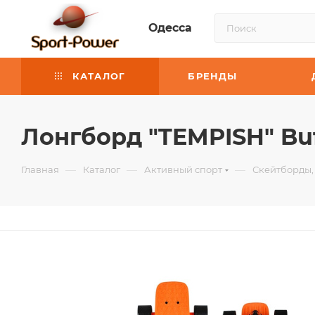
Одесса
КАТАЛОГ
БРЕНДЫ
Лонгборд "TEMPISH" Buf
—
—
—
Главная
Каталог
Активный спорт
Скейтборды,