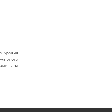
го уровня
улярного
вами для