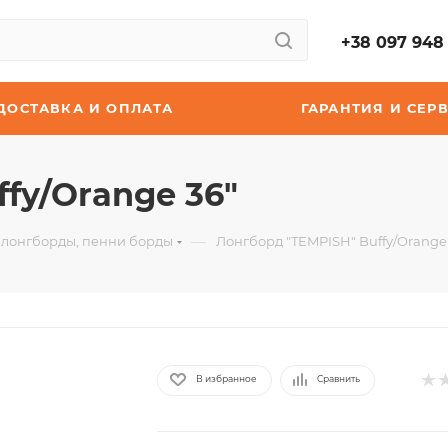
+38 097 948 
ДОСТАВКА И ОПЛАТА
ГАРАНТИЯ И СЕР
fy/Orange 36"
—
 лонгборды, пенни борды
Лонгборд "TEMPISH" Buffy/Orange
В избранное
Сравнить