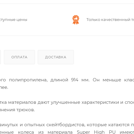
ступные цены
Только качественный т
ОПЛАТА
ДОСТАВКА
го полипропилена, длиной 914 мм. Он меньше клас
лее.
тка материалов дают улучшенные характеристики и спо
лнения трюков.
винутых и опытных скейтбордистов, которые катаются 
венные колеса из материала Super High PU имею