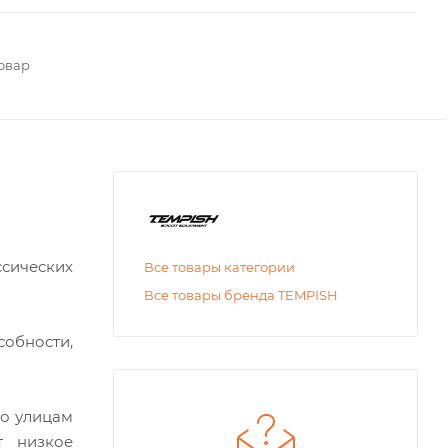
овар
сических
Все товары категории
Все товары бренда TEMPISH
собности,
по улицам
т низкое