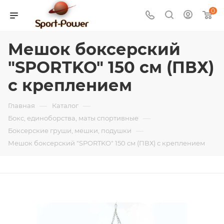
0
Мешок боксерский
"SPORTKO" 150 см (ПВХ)
с креплением
—
—
Главная
Каталог
—
Бокс, единоборства, маты спортивные
—
Боксерские груши, мешки, подушки
Мешок боксерский "SPORTKO" 150 см (ПВХ) с креплением