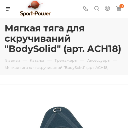
0
Мягкая тяга для
скручиваний
"BodySolid" (арт. ACH18)
—
—
—
—
Главная
Каталог
Тренажеры
Аксессуары
Мягкая тяга для скручиваний "BodySolid" (арт. ACH18)