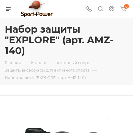
0
Набор защиты
"EXPLORE" (арт. AMZ-
140)
—
—
—
Главная
Каталог
Активный спорт
—
Защита, аксессуары для активного спорта
Набор защиты "EXPLORE" (арт. AMZ-140)