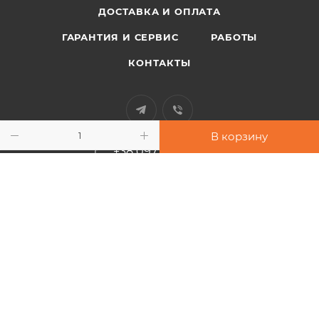
ДОСТАВКА И ОПЛАТА
ГАРАНТИЯ И СЕРВИС
РАБОТЫ
КОНТАКТЫ
В корзину
+38 097 948 33 91
info@sport-power.com.ua
г. Одесса, ул. Бувалкина, 60
Подписаться на рассылку
2026 © Интернет-магазин "Sport-Power"