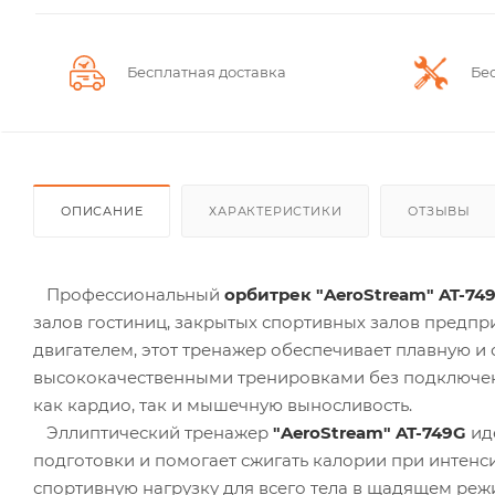
Бесплатная доставка
Бе
ОПИСАНИЕ
ХАРАКТЕРИСТИКИ
ОТЗЫВЫ
Профессиональный
орбитрек
"AeroStream" AT-74
залов гостиниц, закрытых спортивных залов предп
двигателем, этот тренажер обеспечивает плавную и
высококачественными тренировками без подключен
как кардио, так и мышечную выносливость.
Эллиптический тренажер
"AeroS
tream" AT-749G
ид
подготовки и помогает сжигать калории при интен
спортивную нагрузку для всего тела в щадящем ре