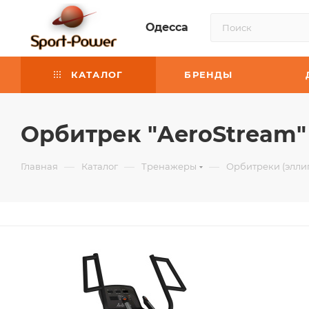
Одесса
КАТАЛОГ
БРЕНДЫ
Орбитрек "AeroStream"
—
—
—
Главная
Каталог
Тренажеры
Орбитреки (элли