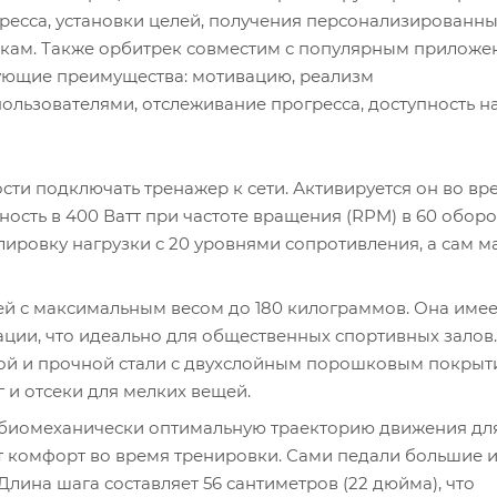
есса, установки целей, получения персонализированн
вкам. Также орбитрек совместим с популярным прилож
дующие преимущества: мотивацию, реализм
ользователями, отслеживание прогресса, доступность 
сти подключать тренажер к сети. Активируется он во вр
сть в 400 Ватт при частоте вращения (RPM) в 60 оборо
лировку нагрузки с 20 уровнями сопротивления, а сам м
ей с максимальным весом до 180 килограммов. Она имее
ации, что идеально для общественных спортивных залов
ой и прочной стали с двухслойным порошковым покрыт
 и отсеки для мелких вещей.
 биомеханически оптимальную траекторию движения дл
ет комфорт во время тренировки. Сами педали большие 
на шага составляет 56 сантиметров (22 дюйма), что