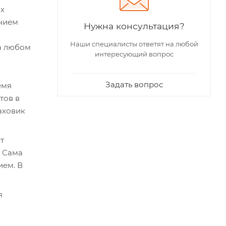
ых
ением
Нужна консультация?
Наши специалисты ответят на любой
на любом
интересующий вопрос
Задать вопрос
емя
тов в
аховик
т
. Сама
ием. В
я
и