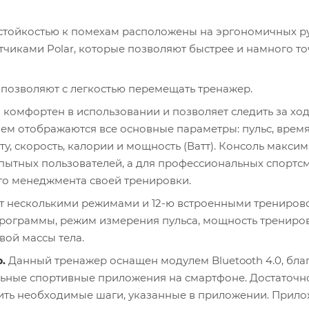
стойкостью к помехам расположены на эргономичных ру
тчиками Polar, которые позволяют быстрее и намного т
позволяют с легкостью перемещать тренажер.
комфортен в использовании и позволяет следить за хо
нем отображаются все основные параметры: пульс, время
у, скорость, калории и мощность (Ватт). Консоль макси
пытных пользователей, а для профессиональных спортс
го менеджмента своей тренировки.
т несколькими режимами и 12-ю встроенными трениро
рограммы, режим измерения пульса, мощность трениров
вой массы тела.
.
Данный тренажер оснащен модулем Bluetooth 4.0, бла
льные спортивные приложения на смартфоне. Достаточн
лнить необходимые шаги, указанные в приложении. Прил