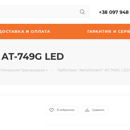
+38 097 948 
ДОСТАВКА И ОПЛАТА
ГАРАНТИЯ И СЕР
 AT-749G LED
—
птические тренажеры)
Орбитрек "AeroStream" AT-749G LED
В избранное
Сравнить