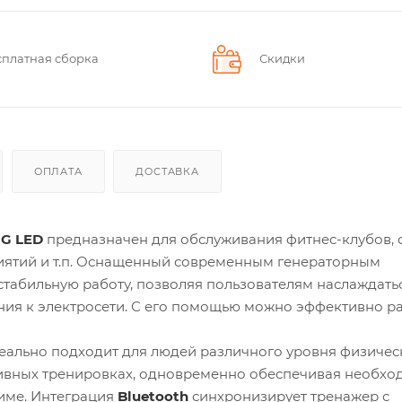
сплатная сборка
Скидки
ОПЛАТА
ДОСТАВКА
9G LED
предназначен для обслуживания фитнес-клубов, 
риятий и т.п. Оснащенный современным генераторным
 стабильную работу, позволяя пользователям наслаждать
ия к электросети. С его помощью можно эффективно ра
еально подходит для людей различного уровня физичес
сивных тренировках, одновременно обеспечивая необх
жиме. Интеграция
Bluetooth
синхронизирует тренажер с