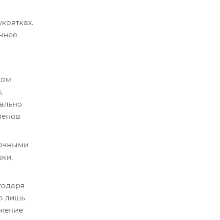
коятках.
очнее
дом
,
мально
менов
вочными
ки,
годаря
о лишь
ожение