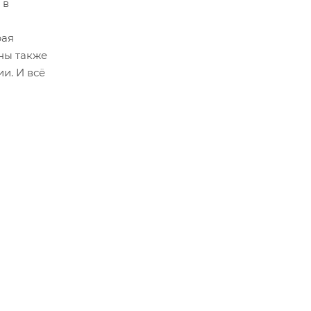
 в
рая
ны также
и. И всё