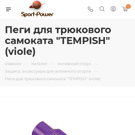
0
Пеги для трюкового
самоката "TEMPISH"
(viole)
—
—
—
Главная
Каталог
Активный спорт
—
Защита, аксессуары для активного спорта
Пеги для трюкового самоката "TEMPISH" (viole)