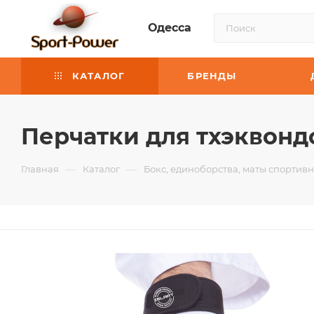
Одесса
КАТАЛОГ
БРЕНДЫ
Перчатки для тхэквондо
—
—
Главная
Каталог
Бокс, единоборства, маты спортив