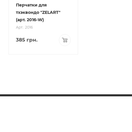
Перчатки для
тхэквондо "ZELART"
(арт. 2016-W)
Арт.: 2016
385
грн.
КАТАЛОГ
БРЕНДЫ
ДОСТАВКА И ОПЛАТА
ГАРАНТИЯ И СЕРВИС
РАБОТЫ
КОНТАКТЫ