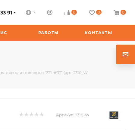
33 91
0
0
0
ВИС
РАБОТЫ
КОНТАКТЫ
чатки для тхэквондо "ZELART" (арт. 2310-W)
Артикул:
2310-W