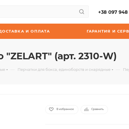
+38 097 948 
ДОСТАВКА И ОПЛАТА
ГАРАНТИЯ И СЕР
 "ZELART" (арт. 2310-W)
—
—
ные
Перчатки для бокса, единоборств и снарядные
Пер
В избранное
Сравнить