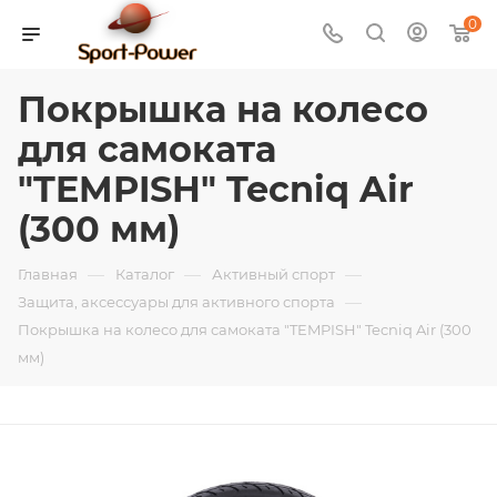
0
Покрышка на колесо
для самоката
"TEMPISH" Tecniq Air
(300 мм)
—
—
—
Главная
Каталог
Активный спорт
—
Защита, аксессуары для активного спорта
Покрышка на колесо для самоката "TEMPISH" Tecniq Air (300
мм)