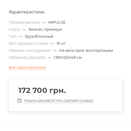
Характеристики
Производитель
—
IMPULSE
Класс
—
Бизнес премиум
Тип
—
Грузоблочный
Вес грузового стека
—
91 кг
Рамная конструкция
—
На весь срок эксплуатации
Габариты (ДхШхВ)
—
139х123х149 см
Все характеристики
172 700
грн.
Нашли дешевле? Мы сделаем скидку!