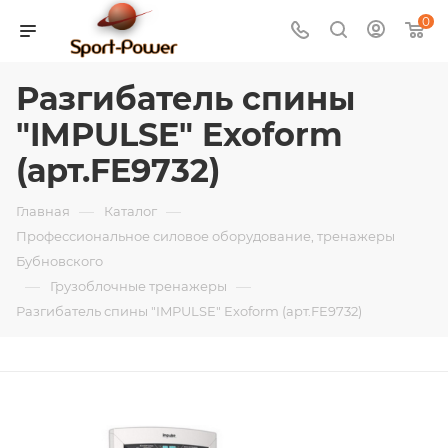
0
Разгибатель спины
"IMPULSE" Exoform
(арт.FE9732)
—
—
Главная
Каталог
Профессиональное силовое оборудование, тренажеры
Бубновского
—
—
Грузоблочные тренажеры
Разгибатель спины "IMPULSE" Exoform (арт.FE9732)