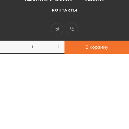
КОНТАКТЫ
+38 097 948 33 91
В корзину
info@sport-power.com.ua
г. Одесса, ул. Бувалкина, 60
Подписаться на рассылку
2026 © Интернет-магазин "Sport-Power"
Все права защищены