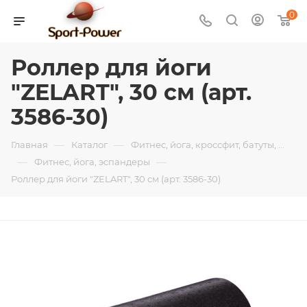
0
Роллер для йоги
"ZELART", 30 см (арт.
3586-30)
—
—
Главная
Каталог
Фитнес, йога, кроссфит, батуты, ...
—
—
Фитнес, йога, эспандеры
Роллер для йоги "ZELART", 30 см (арт. 3586-30)