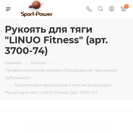
0
Рукоять для тяги
"LINUO Fitness" (арт.
3700-74)
—
—
Главная
Каталог
Профессиональное силовое оборудование, тренажеры
Бубновского
—
—
Рукоятки для тренажеров и прочие аксессуары
Рукоять для тяги "LINUO Fitness" (арт. 3700-74)