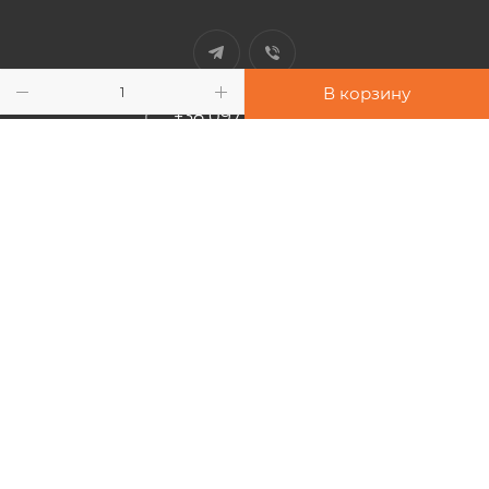
В корзину
+38 097 948 33 91
info@sport-power.com.ua
г. Одесса, ул. Бувалкина, 60
Подписаться на рассылку
2026 © Интернет-магазин "Sport-Power"
Все права защищены