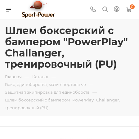
0
Шлем боксерский с
бампером "PowerPlay"
Challanger,
тренировочный (PU)
—
—
Главная
Каталог
—
Бокс, единоборства, маты спортивные
—
Защитная экипировка для единоборств
Шлем боксерский с бампером "PowerPlay" Challanger,
тренировочный (PU)