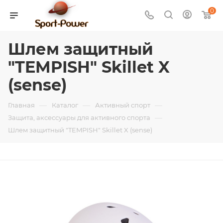
0
Шлем защитный
"TEMPISH" Skillet X
(sense)
—
—
—
Главная
Каталог
Активный спорт
—
Защита, аксессуары для активного спорта
Шлем защитный "TEMPISH" Skillet X (sense)