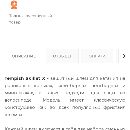
Только качественный
товар
ОПИСАНИЕ
ОТЗЫВЫ
ОПЛАТА
ДО
Tempish Skillet X
- защитный шлем для катания на
роликовых коньках, скейтбордах, лонгбордах и
мини-лыжах, а также подходит для езды на
велосипеде. Модель имеет классическую
конструкцию как во всех популярных фристайл
шлемах.
Каждый шлем включает в себя два набора сменных