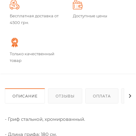
Бесплатная доставка от
Доступные цены
4500 грн.
Только качественный
товар
ОПИСАНИЕ
ОТЗЫВЫ
ОПЛАТА
ДО
- Гриф стальной, хромированный.
- Длина грифа: 180 см.