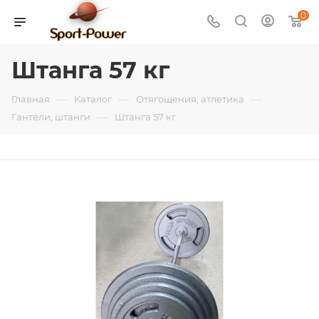
0
Штанга 57 кг
—
—
—
Главная
Каталог
Отягощения, атлетика
—
Гантели, штанги
Штанга 57 кг